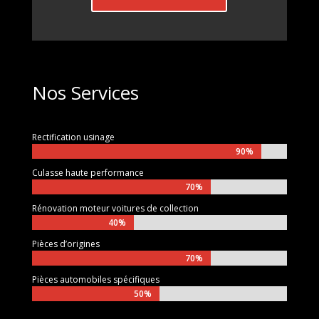
Nos Services
Rectification usinage
90%
90%
Culasse haute performance
70%
70%
Rénovation moteur voitures de collection
40%
40%
Pièces d’origines
70%
70%
Pièces automobiles spécifiques
50%
50%